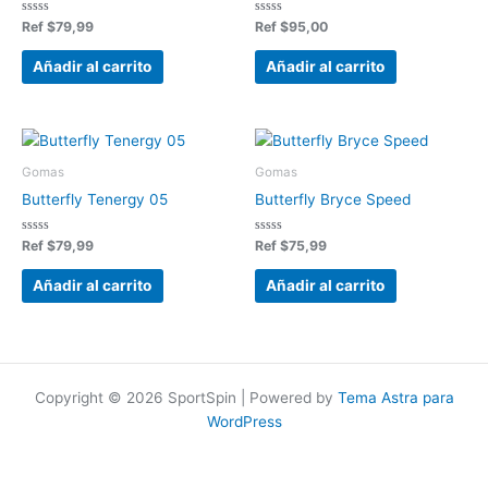
Valorado
Valorado
Ref
$
79,99
Ref
$
95,00
en
en
0
0
de
de
Añadir al carrito
Añadir al carrito
5
5
Gomas
Gomas
Butterfly Tenergy 05
Butterfly Bryce Speed
Valorado
Valorado
Ref
$
79,99
Ref
$
75,99
en
en
0
0
de
de
Añadir al carrito
Añadir al carrito
5
5
Copyright © 2026 SportSpin | Powered by
Tema Astra para
WordPress