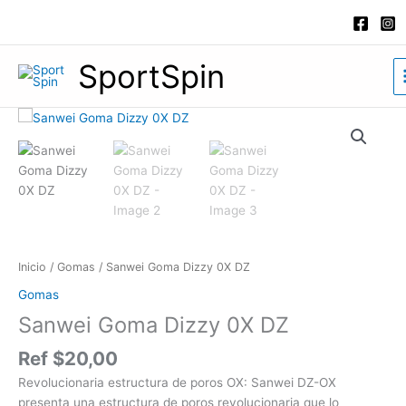
Ir
al
contenido
SportSpin
Sanwei
Goma
Dizzy
0X
DZ
cantidad
Inicio
/
Gomas
/ Sanwei Goma Dizzy 0X DZ
Gomas
Sanwei Goma Dizzy 0X DZ
Ref
$
20,00
Revolucionaria estructura de poros OX: Sanwei DZ-OX
presenta una estructura de poros revolucionaria que lo