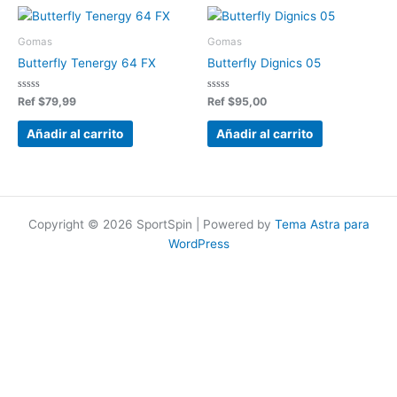
Gomas
Gomas
Butterfly Tenergy 64 FX
Butterfly Dignics 05
Valorado
Valorado
Ref
$
79,99
Ref
$
95,00
en
en
0
0
de
de
Añadir al carrito
Añadir al carrito
5
5
Copyright © 2026 SportSpin | Powered by
Tema Astra para
WordPress