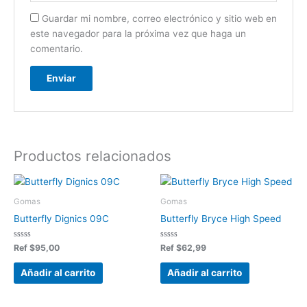
Guardar mi nombre, correo electrónico y sitio web en
este navegador para la próxima vez que haga un
comentario.
Productos relacionados
Gomas
Gomas
Butterfly Dignics 09C
Butterfly Bryce High Speed
Valorado
Valorado
Ref
$
95,00
Ref
$
62,99
en
en
0
0
de
de
Añadir al carrito
Añadir al carrito
5
5