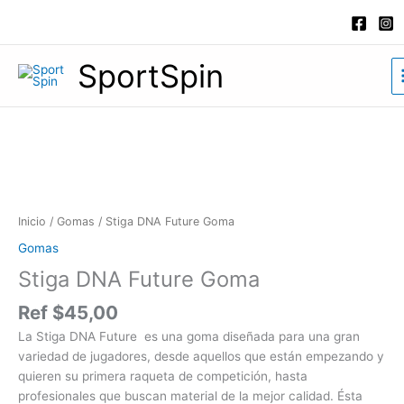
Ir
al
contenido
SportSpin
Stiga
DNA
Future
Goma
cantidad
Inicio
/
Gomas
/ Stiga DNA Future Goma
Gomas
Stiga DNA Future Goma
Ref
$
45,00
La Stiga DNA Future es una goma diseñada para una gran
variedad de jugadores, desde aquellos que están empezando y
quieren su primera raqueta de competición, hasta
profesionales que buscan material de la mejor calidad. Ésta