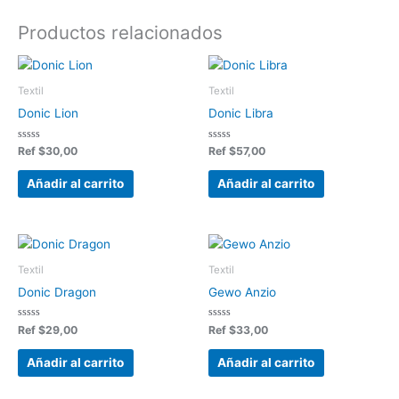
Productos relacionados
Textil
Textil
Donic Lion
Donic Libra
Valorado
Valorado
Ref
$
30,00
Ref
$
57,00
en
en
0
0
de
de
Añadir al carrito
Añadir al carrito
5
5
Textil
Textil
Donic Dragon
Gewo Anzio
Valorado
Valorado
Ref
$
29,00
Ref
$
33,00
en
en
0
0
de
de
Añadir al carrito
Añadir al carrito
5
5