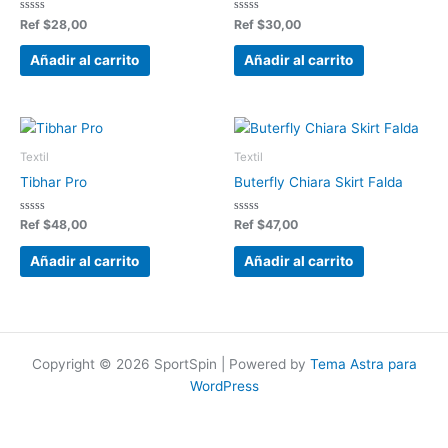
Valorado
Valorado
Ref
$
28,00
Ref
$
30,00
en
en
0
0
de
de
Añadir al carrito
Añadir al carrito
5
5
Textil
Textil
Tibhar Pro
Buterfly Chiara Skirt Falda
Valorado
Valorado
Ref
$
48,00
Ref
$
47,00
en
en
0
0
de
de
Añadir al carrito
Añadir al carrito
5
5
Copyright © 2026 SportSpin | Powered by
Tema Astra para
WordPress