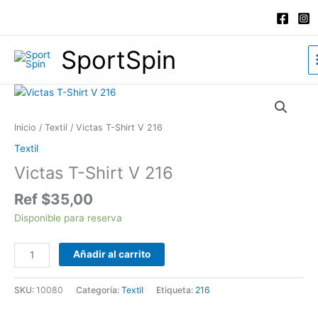
Ir
al
contenido
SportSpin
Victas
T-
Shirt
Inicio
/
Textil
/ Victas T-Shirt V 216
V
Textil
216
Victas T-Shirt V 216
cantidad
Ref
$
35,00
Disponible para reserva
Añadir al carrito
SKU:
10080
Categoría:
Textil
Etiqueta:
216