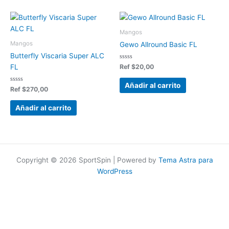
Mangos
Mangos
Gewo Allround Basic FL
Butterfly Viscaria Super ALC
Valorado
Ref
$
20,00
FL
en
0
de
Añadir al carrito
Valorado
5
Ref
$
270,00
en
0
de
Añadir al carrito
5
Copyright © 2026 SportSpin | Powered by
Tema Astra para
WordPress