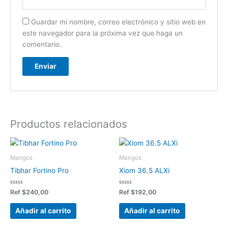
Guardar mi nombre, correo electrónico y sitio web en
este navegador para la próxima vez que haga un
comentario.
Productos relacionados
Mangos
Mangos
Tibhar Fortino Pro
Xiom 36.5 ALXi
Valorado
Valorado
Ref
$
240,00
Ref
$
192,00
en
en
0
0
de
de
Añadir al carrito
Añadir al carrito
5
5