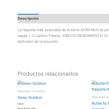
Descripción
Valoraciones (0)
La raqueta más avanzada de la serie XIOM MUV te p
capas + 2 Carbon Fleece -PRECIO RENDIMIENTO: El eq
disfruten de la emoción
Productos relacionados
Raquetas Armadas
Raquetas 
Gewo Outdoor
Butterfly
Valorado
Ref
$
25,00