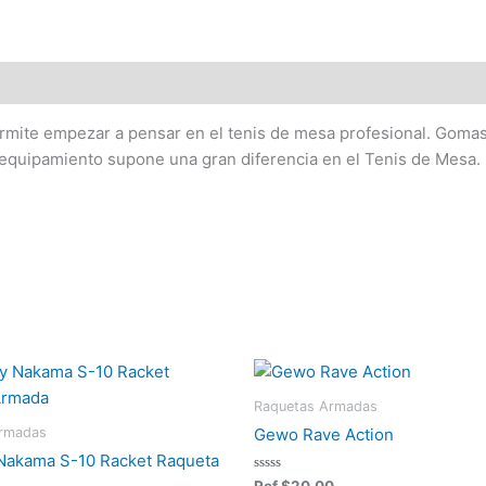
ermite empezar a pensar en el tenis de mesa profesional. Gom
uipamiento supone una gran diferencia en el Tenis de Mesa. E
Raquetas Armadas
Armadas
Gewo Rave Action
 Nakama S-10 Racket Raqueta
Valorado
Ref
$
20,00