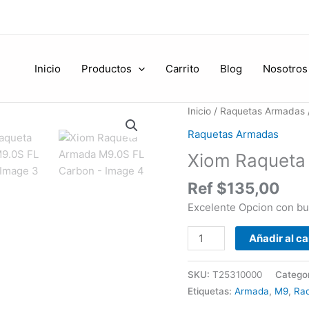
Inicio
Productos
Carrito
Blog
Nosotros
Xiom
Inicio
/
Raquetas Armadas
Raqueta
Raquetas Armadas
Armada
Xiom Raqueta
M9.0S
FL
Ref
$
135,00
Carbon
Excelente Opcion con bu
cantidad
Añadir al ca
SKU:
T25310000
Catego
Etiquetas:
Armada
,
M9
,
Ra