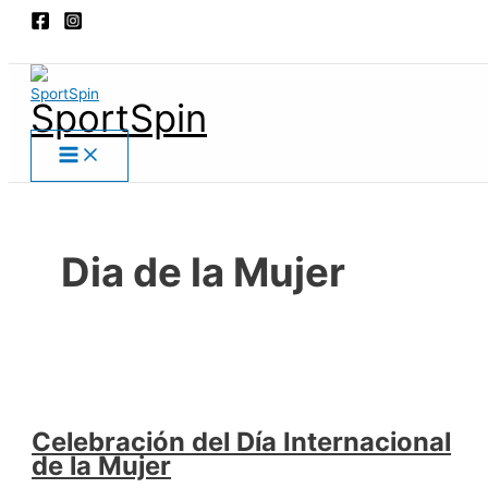
Main
Ir
Celebración
Menu
al
del
Buscar
contenido
Día
Internacional
SportSpin
de
la
Mujer
Dia de la Mujer
Celebración del Día Internacional
de la Mujer