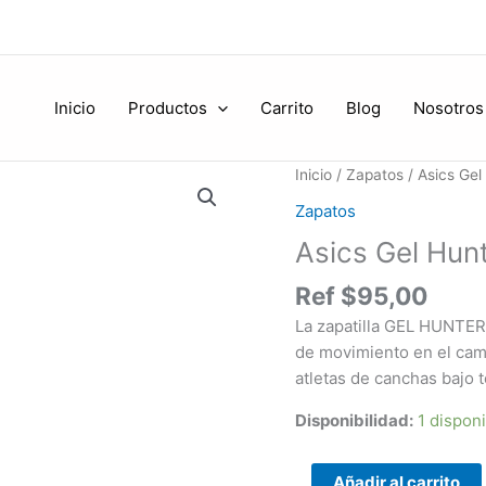
Inicio
Productos
Carrito
Blog
Nosotros
Asics
Inicio
/
Zapatos
/ Asics Gel
Gel
Zapatos
Hunter
Asics Gel Hun
Court
cantidad
Ref
$
95,00
La zapatilla GEL HUNTER
de movimiento en el cam
atletas de canchas bajo 
Disponibilidad:
1 dispon
Añadir al carrito