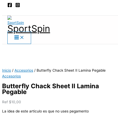
Main
Ir
Butterfly
Menu
al
Chack
Buscar
contenido
Sheet
II
SportSpin
Lamina
Pegable
cantidad
Inicio
/
Accesorios
/ Butterfly Chack Sheet II Lamina Pegable
Accesorios
Butterfly Chack Sheet II Lamina
Pegable
Ref
$
10,00
La idea de este articulo es que no uses pegamento