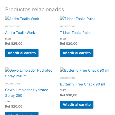
Productos relacionados
Accesorios
Accesorios
Andro Toalla Work
Tibhar Toalla Pulse
Valorado
Valorado
Ref
$
25,00
Ref
$
20,00
en
en
0
0
de
de
Añadir al carrito
Añadir al carrito
5
5
Accesorios
Accesorios
Butterfly Free Chack 90 ml
Gewo Limpiador Hydrotec
Valorado
Ref
$
30,00
Spray 250 ml
en
0
de
Añadir al carrito
Valorado
5
Ref
$
20,00
en
0
de