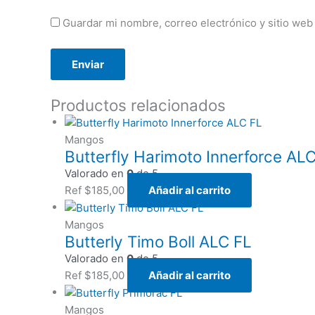
Guardar mi nombre, correo electrónico y sitio web
Productos relacionados
Mangos
Butterfly Harimoto Innerforce AL
Valorado en
0
de 5
Ref
$
185,00
Añadir al carrito
Mangos
Butterly Timo Boll ALC FL
Valorado en
0
de 5
Ref
$
185,00
Añadir al carrito
Mangos