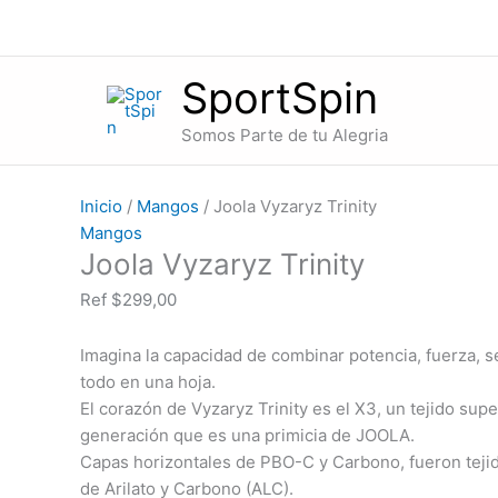
Ir
Joola
al
Vyzaryz
contenido
Trinity
SportSpin
cantidad
Somos Parte de tu Alegria
Inicio
/
Mangos
/ Joola Vyzaryz Trinity
Mangos
Joola Vyzaryz Trinity
Ref
$
299,00
Imagina la capacidad de combinar potencia, fuerza, s
todo en una hoja.
El corazón de Vyzaryz Trinity es el X3, un tejido su
generación que es una primicia de JOOLA.
Capas horizontales de PBO-C y Carbono, fueron tejid
de Arilato y Carbono (ALC).