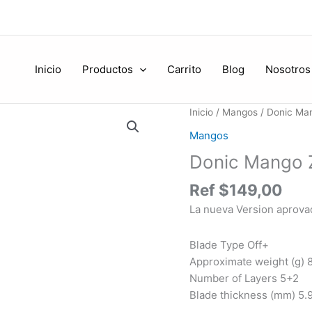
Inicio
Productos
Carrito
Blog
Nosotros
Donic
Inicio
/
Mangos
/ Donic Man
Mango
Mangos
Zhang
Donic Mango Z
Jike
Original
Ref
$
149,00
Carbon
La nueva Version aprova
ST
cantidad
Blade Type Off+
Approximate weight (g) 
Number of Layers 5+2
Blade thickness (mm) 5.