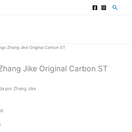
Buscar
go Zhang Jike Original Carbon ST
hang Jike Original Carbon ST
da por Zhang Jike
86
9