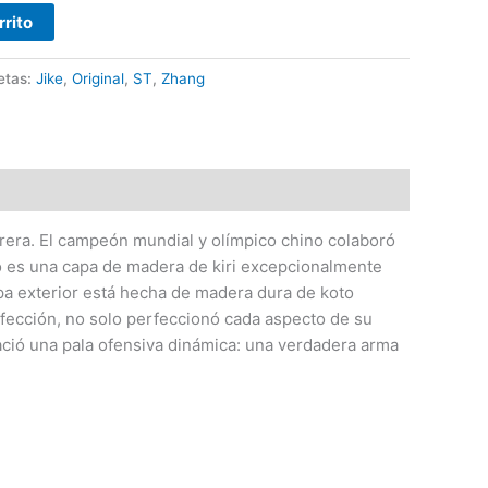
rrito
etas:
Jike
,
Original
,
ST
,
Zhang
rera. El campeón mundial y olímpico chino colaboró ​​
o es una capa de madera de kiri excepcionalmente
pa exterior está hecha de madera dura de koto
rfección, no solo perfeccionó cada aspecto de su
nació una pala ofensiva dinámica: una verdadera arma