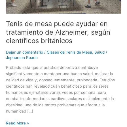
tratamiento
de
Alzheimer,
según
Tenis de mesa puede ayudar en
científicos
tratamiento de Alzheimer, según
británicos
científicos británicos
Dejar un comentario
/
Clases de Tenis de Mesa
,
Salud
/
Jepherson Roach
Probado está que la práctica deportiva contribuye
significativamente a mantener una buena salud, mejorar la
calidad de vida y, consecuentemente, prolongarla. Estudios
científicos han revelado cuán beneficioso para los seres
humanos es ejercitarse varias veces por semana, para
combatir enfermedades cardiovasculares o simplemente la
obesidad, uno de los tantos problemas que afecta a la
humanidad […]
Read More »